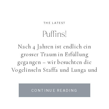
THE LATEST
Puffins!
Nach 4 Jahren ist endlich ein
grosser Traum in Erfüllung
gegangen – wir besuchten die
Vogelinseln Staffa und Lunga und
konnten diese putzigen Tierchen 2
Stunden lang beobachten. Leider
CONTINUE READING
war der Aufenthalt nur 2 Stunden
und es war schwer, sich zu