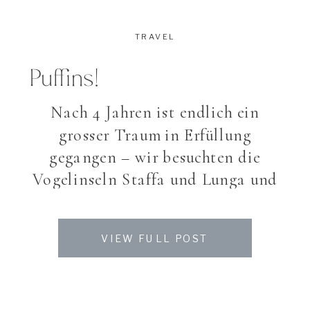
TRAVEL
Puffins!
Nach 4 Jahren ist endlich ein
grosser Traum in Erfüllung
gegangen – wir besuchten die
Vogelinseln Staffa und Lunga und
konnten diese putzigen Tierchen 2
Stunden lang beobachten. Leider
VIEW FULL POST
war der Aufenthalt nur 2 Stunden
und es war schwer, sich zu
verabschieden. Die Puffins sind