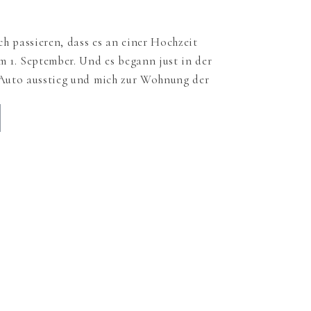
ich passieren, dass es an einer Hochzeit
m 1. September. Und es begann just in der
 Auto ausstieg und mich zur Wohnung der
te, als die gesamte Hochzeitsgesellschaft
ät eintraf. Viele Bräute wären darüber
so meine […]