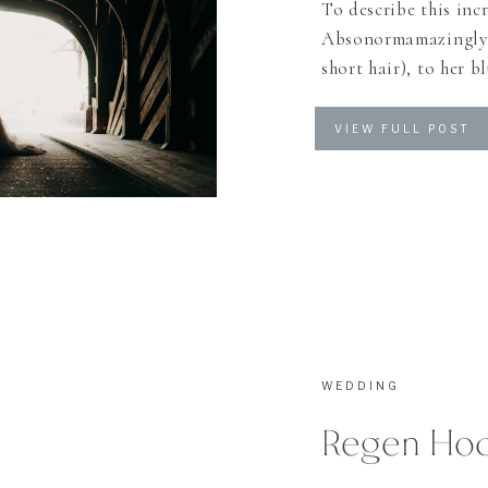
To describe this inc
Absonormamazingly! F
short hair), to her b
wonderful bouquet, 
shoes, the colorful 
VIEW FULL POST
Cupcakes (with Mars
and of course […]
WEDDING
Regen Hoc