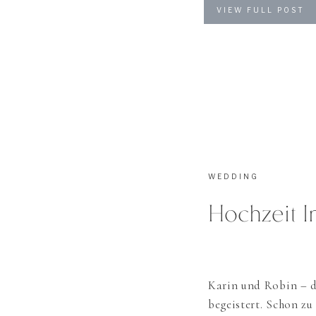
do their portaits, h
VIEW FULL POST
enjoying this […]
WEDDING
Hochzeit I
Karin und Robin – d
begeistert. Schon zu 