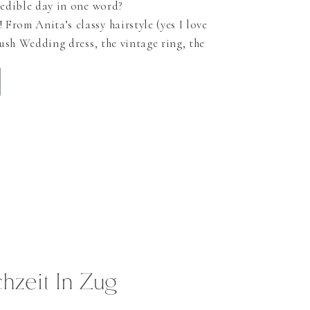
redible day in one word?
rom Anita’s classy hairstyle (yes I love
lush Wedding dress, the vintage ring, the
the flamenco Dancer, the golden Wedding
sweet table with the most beautiful
hmallows which where drops of heaven)
hzeit In Zug