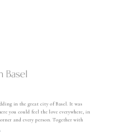
n Basel
ng in the great city of Basel. It was
ere you could feel the love everywhere, in
orner and every person. Together with
 drove to the beautiful Merian Garden to