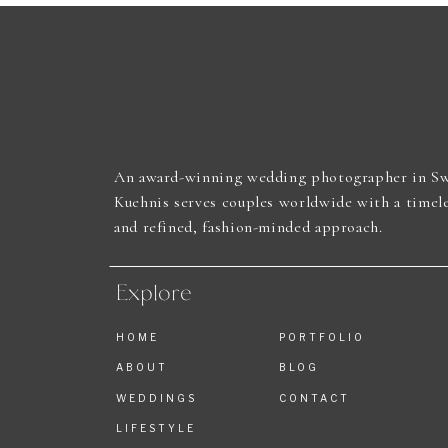
An award-winning wedding photographer in Sw
Kuehnis serves couples worldwide with a timel
and refined, fashion-minded approach.
Explore
HOME
PORTFOLIO
ABOUT
BLOG
WEDDINGS
CONTACT
LIFESTYLE