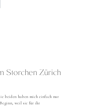
aving a stroll through the garden and
m Storchen Zürich
ie beiden haben mich einfach nur
Beginn, weil sie für ihr