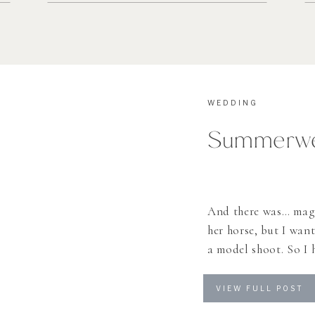
WEDDING
Summerwed
And there was… magic
her horse, but I want
a model shoot. So I 
Miriam, who’s wonde
her beloved horse co
VIEW FULL POST