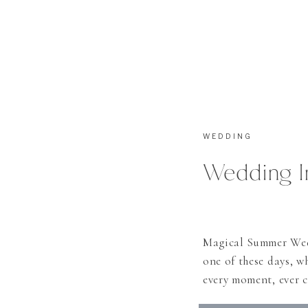
WEDDING
Wedding I
Magical Summer Weddi
one of these days, wh
every moment, ever c
Romi and Patrick we