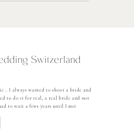
ding Switzerland
 .. I always wanted to shoot a bride and
ed to do it for real, a real bride and not
had to wait a fews years until I met
rful wedding I photographed in 2019. As
uldn’t […]