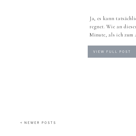
Ja, es kann tatsächl
regnet. Wie an diese
Minute, als ich zum
Braut begab und ende
an der Abend Lokalit
VIEW FULL POST
unglücklich – nicht 
< NEWER POSTS