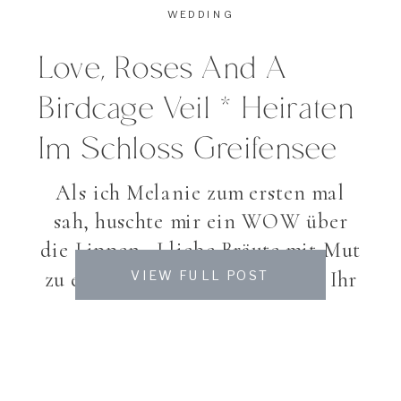
WEDDING
Love, Roses And A
Birdcage Veil * Heiraten
Im Schloss Greifensee
Als ich Melanie zum ersten mal
sah, huschte mir ein WOW über
die Lippen. I liebe Bräute mit Mut
zu einem grossartigen Styling! Ihr
VIEW FULL POST
kurzes Kleid, ihre eleganten
Schuhe und den Schmuck formten
sie zu einer perfekten Braut! Ein
Birdcage Veil (Vogelschleier) ist in