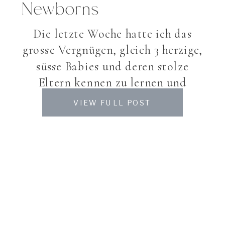
Newborns
Die letzte Woche hatte ich das
grosse Vergnügen, gleich 3 herzige,
süsse Babies und deren stolze
Eltern kennen zu lernen und
fotografieren zu dürfen. Treffen
VIEW FULL POST
Sie Elena, Johanna und die kleine
Lea-Lou. Die Bilder sprechen mehr
als tausend Worte, wie es so schön
heisst…