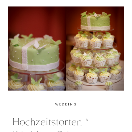
Messe festzuhalten. Ich war vorher
noch nie im Papiersaal und war
von der Lokalität und deren
Ambiente begeistert! Mit knapp
20 Ausstellern war die Messe zwar
[…]
WEDDING
Hochzeitstorten *