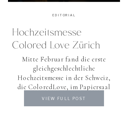
EDITORIAL
Hochzeitsmesse
Colored Love Zürich
Mitte Februar fand die erste
gleichgeschlechtliche
Hochzeitsmesse in der Schweiz,
die ColoredLove, im Papiersaal
des Shilcity Zürich statt. Dank
VIEW FULL POST
meines Fotografenkollegen
Richard Overtooom bekam ich die
Möglichkeit, Impressionen dieser