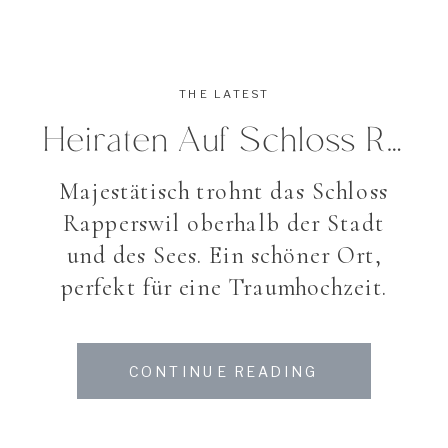
THE LATEST
Heiraten Auf Schloss Rapperswil
Majestätisch trohnt das Schloss
Rapperswil oberhalb der Stadt
und des Sees. Ein schöner Ort,
perfekt für eine Traumhochzeit.
Mein Brautpaar wählte diesen
wunderschönen Ort und liess sich
CONTINUE READING
von Astrid Steiner trauen, welche
mit ihrem Gespühr jeder