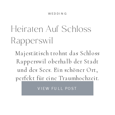
WEDDING
Heiraten Auf Schloss
Rapperswil
Majestätisch trohnt das Schloss
Rapperswil oberhalb der Stadt
und des Sees. Ein schöner Ort,
perfekt für eine Traumhochzeit.
Mein Brautpaar wählte diesen
VIEW FULL POST
wunderschönen Ort und liess sich
von Astrid Steiner trauen, welche
mit ihrem Gespühr jeder