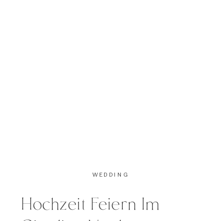
Zeremonie eine unvergessliche
Note verleiht. Folgend zum Apero
im Schlosspark feierte das Paar im
Giardino Verde in Uitikon weiter.
[…]
WEDDING
Hochzeit Feiern Im