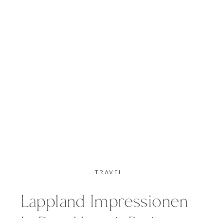
Above the polar circle the sun
does not vanish […]
TRAVEL
Lappland Impressionen