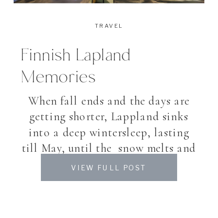
TRAVEL
Finnish Lapland
Memories
When fall ends and the days are
getting shorter, Lappland sinks
into a deep wintersleep, lasting
till May, until the snow melts and
nature prepares for its short
VIEW FULL POST
summer. As harsh the climate up
north on one side is; the other side
shows its incomparable beauty.