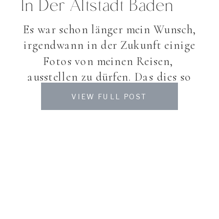
In Der Altstadt Baden
Es war schon länger mein Wunsch,
irgendwann in der Zukunft einige
Fotos von meinen Reisen,
ausstellen zu dürfen. Das dies so
schnell wahr wird, hätte ich mir
VIEW FULL POST
nie träumen lassen. Ich bekam das
unglaubliche Angebot, einige
meiner Lappland Bilder im
wunderschönen Laden bei Paivi
Tissari’s Finnis, auszustellen.
Paivi bietet ein tolles Sortiment
von finnischem Handwerk, […]