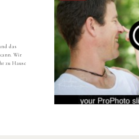
und das
 kann. Wir
ihr zu Hause
Giannas Eltern
mperaturen zum
en. Ich liebe
o ziemlich