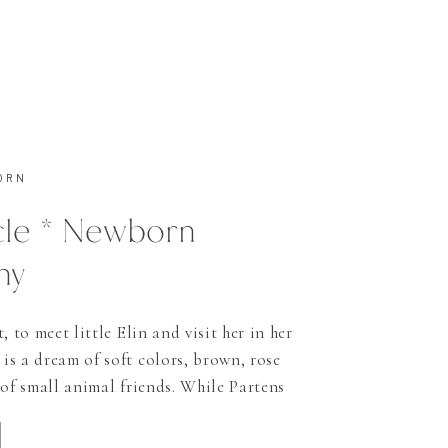
ORN
acle * Newborn
hy
, to meet little Elin and visit her in her
s a dream of soft colors, brown, rose
 of small animal friends. While Partens
e so excited about this sweet little girl,
lmost the entire shooting time. No wonder