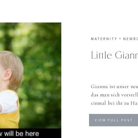
MATERNITY + NEWB
Little Gian
Gianna ist unser ne
das man sich vorstel
einmal bei ihr zu Ha
Giannas Eltern sehr
Temperaturen zum dr
VIEW FULL POST
Ich liebe Naturfotos
beide Shootings und