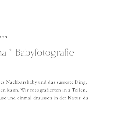
ORN
na * Babyfotografie
ues Nachbarsbaby und das süsseste Ding,
len kann. Wir fotografierten in 2 Teilen,
use und einmal draussen in der Natur, da
 Naturverbunden sind und die
aussen fotografieren geradezu einladen.
! Gianna selber verschlief so ziemlich
 […]