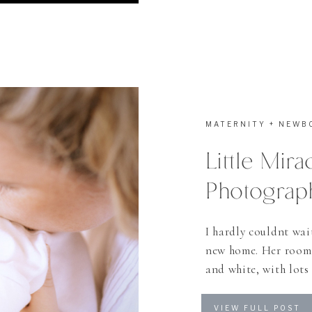
MATERNITY + NEWB
Little Mir
Photograp
I hardly couldnt wait
new home. Her room i
and white, with lots
and photographer wer
Elin herself slept a
VIEW FULL POST