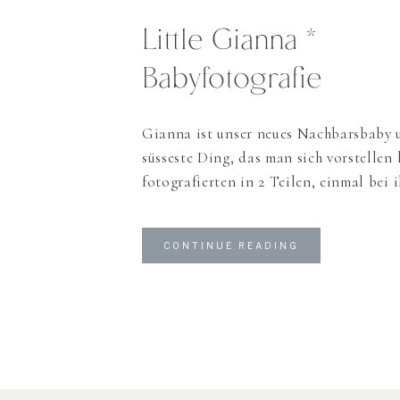
Little Gianna *
Babyfotografie
Gianna ist unser neues Nachbarsbaby 
süsseste Ding, das man sich vorstellen
fotografierten in 2 Teilen, einmal bei 
und einmal draussen in der Natur, da 
sehr Naturverbunden sind und die Te
CONTINUE READING
draussen fotografieren geradezu einlad
Naturfotos! Gianna selber verschlief s
beide Shootings und […]