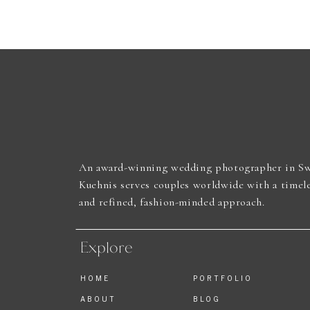
An award-winning wedding photographer in Sw
Kuehnis serves couples worldwide with a timel
and refined, fashion-minded approach.
Explore
HOME
PORTFOLIO
ABOUT
BLOG