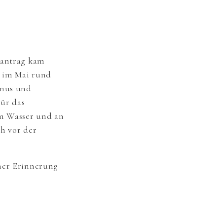
santrag kam
 im Mai rund
enus und
Für das
am Wasser und an
ch vor der
iner Erinnerung