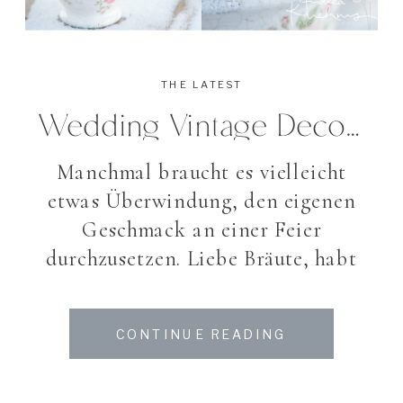
THE LATEST
Wedding Vintage Decoration * A Wedding Photographer Gets Married Part II
Manchmal braucht es vielleicht
etwas Überwindung, den eigenen
Geschmack an einer Feier
durchzusetzen. Liebe Bräute, habt
Mut – es lohnt sich!
Ich liebe
Vintage und Shabby chic Artikel,
CONTINUE READING
Pastellfarben, Treibholz und alte
Schätze, die man auf den