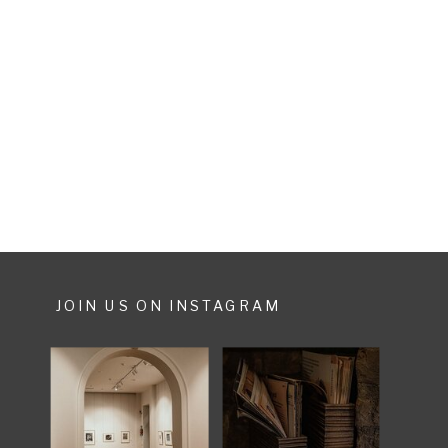
Vintage und Shabby chic Artikel,
Pastellfarben, Treibholz und alte
Schätze, die man auf den
Dachböden oder auf Flohmärkten
findet. Genauso sollte meine
Hochzeitsfeier auch ausgestattet
sein. Das die Erwachsenen Freude
an […]
JOIN US ON INSTAGRAM