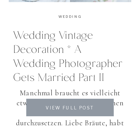
WEDDING
Wedding Vintage
Decoration * A
Wedding Photographer
Gets Married Part II
Manchmal braucht es vielleicht
etwas Überwindung, den eigenen
VIEW FULL POST
Geschmack an einer Feier
durchzusetzen. Liebe Bräute, habt
Mut – es lohnt sich!
Ich liebe