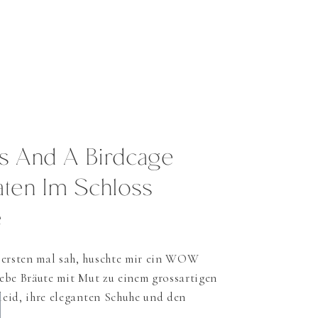
es And A Birdcage
raten Im Schloss
e
 ersten mal sah, huschte mir ein WOW
iebe Bräute mit Mut zu einem grossartigen
Kleid, ihre eleganten Schuhe und den
zu einer perfekten Braut! Ein Birdcage