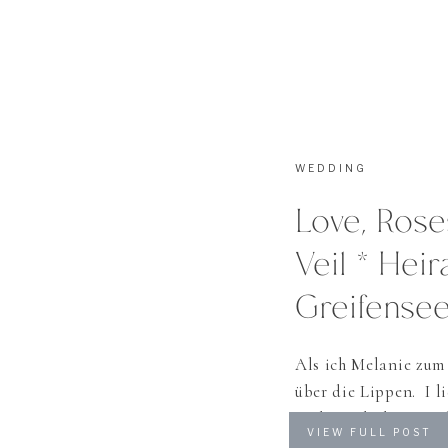
WEDDING
Love, Ros
Veil * Hei
Greifense
Als ich Melanie zum
über die Lippen. I l
Styling! Ihr kurzes 
VIEW FULL POST
Schmuck formten sie 