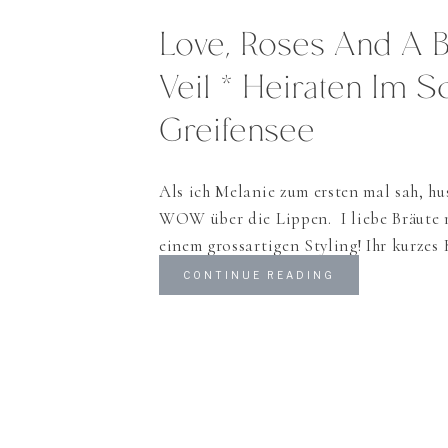
Love, Roses And A 
Veil * Heiraten Im S
Greifensee
Als ich Melanie zum ersten mal sah, hu
WOW über die Lippen. I liebe Bräute 
einem grossartigen Styling! Ihr kurzes 
eleganten Schuhe und den Schmuck for
CONTINUE READING
einer perfekten Braut! Ein Birdcage Vei
(Vogelschleier) ist in der Schweiz nich
finden, aber dieses modische Accessoire