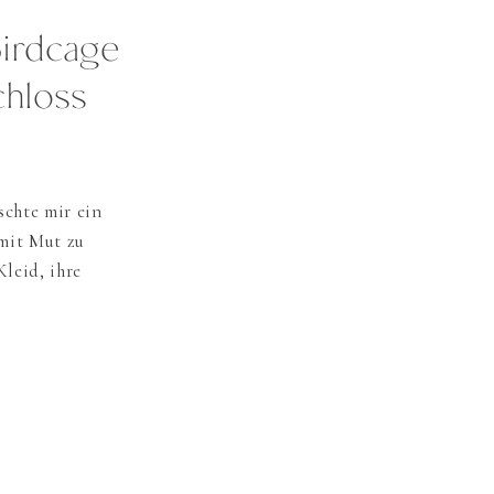
Birdcage
chloss
schte mir ein
mit Mut zu
Kleid, ihre
mten sie zu
l
t einfach zu
 feiert […]