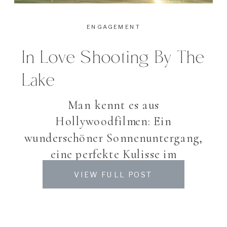
ENGAGEMENT
In Love Shooting By The
Lake
Man kennt es aus
Hollywoodfilmen: Ein
wunderschöner Sonnenuntergang,
eine perfekte Kulisse im
Hintergrund und eine einsame
VIEW FULL POST
Hütte am See… Dazu ein Wetter,
dass besser nicht hätte sein
können. Ein wahrlich gelungenes