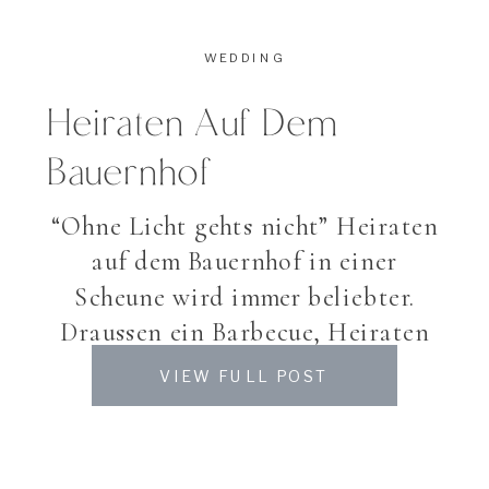
WEDDING
Heiraten Auf Dem
Bauernhof
“Ohne Licht gehts nicht” Heiraten
auf dem Bauernhof in einer
Scheune wird immer beliebter.
Draussen ein Barbecue, Heiraten
auf dem Feld auf Strohballen, vis a
VIEW FULL POST
vis ein paar Kühe die neugierig
über den Zaun schauen. Und
gerade aus diesen alten