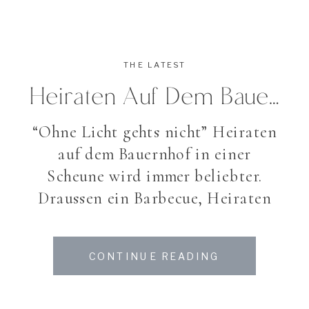
THE LATEST
Heiraten Auf Dem Bauernhof
“Ohne Licht gehts nicht” Heiraten
auf dem Bauernhof in einer
Scheune wird immer beliebter.
Draussen ein Barbecue, Heiraten
auf dem Feld auf Strohballen, vis a
vis ein paar Kühe die neugierig
CONTINUE READING
über den Zaun schauen. Und
gerade aus diesen alten