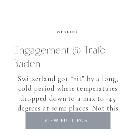
WEDDING
Engagement @ Trafo
Baden
Switzerland got “hit” by a long,
cold period where temperatures
dropped down to a max to -45
degrees at some places. Not this
cold, but also -20, we decided that
VIEW FULL POST
its too cold to have an