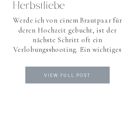
Herbstliebe
Werde ich von einem Brautpaar für
deren Hochzeit gebucht, ist der
nächste Schritt oft ein
Verlobungsshooting. Ein wichtiges
Shooting, wo sich Brautpaar und
Fotografin näher kommt. Es ist ein
VIEW FULL POST
Gewöhnen aneinander, ein
vertraut werden mit der Kamera
und vor der Kamera. Daraus
entstehen ausdrucksvolle,
gefühlstarke Fotos die das
Brautpaar in einer persönlichen