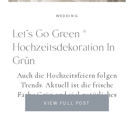
WEDDING
Let’s Go Green *
Hochzeitsdekoration In
Grün
Auch die Hochzeitsfeiern folgen
Trends. Aktuell ist die frische
Farbe Grün und viel natürliches
Material oft auf der
VIEW FULL POST
Hochzeitstafel vertreten. Das spart
nicht nur teilweise etwas Kosten
ein sondern macht auch noch viel