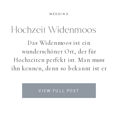
WEDDING
Hochzeit Widenmoos
Das Widenmoos ist ein
wunderschöner Ort, der für
Hochzeiten perfekt ist. Man muss
ihn kennen, denn so bekannt ist er
nicht. Mit seinem wunderschönen
Garten, den Teichen bietet er eine
VIEW FULL POST
wunderschöne Idylle und perfekt
für Hochzeitsfeste und freie
Trauungen. Regnet es (wie bei uns