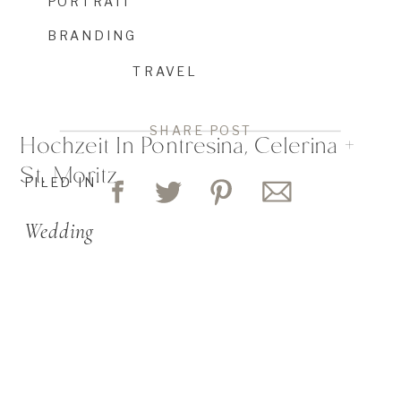
PORTRAIT
BRANDING
TRAVEL
SHARE POST
Hochzeit In Pontresina, Celerina +
St. Moritz
FILED IN
Wedding