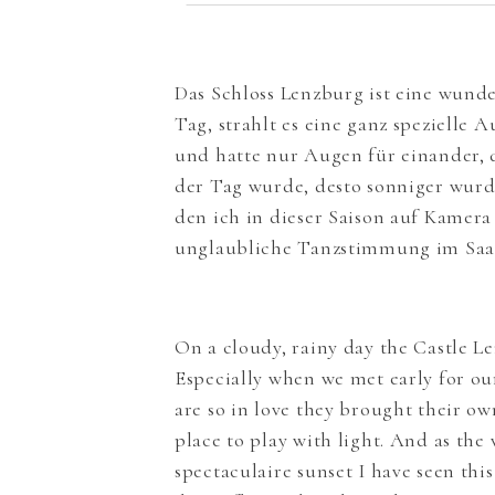
Das Schloss Lenzburg ist eine wund
Tag, strahlt es eine ganz spezielle 
und hatte nur Augen für einander, d
der Tag wurde, desto sonniger wur
den ich in dieser Saison auf Kamera
unglaubliche Tanzstimmung im Saal.
On a cloudy, rainy day the Castle Le
Especially when we met early for ou
are so in love they brought their own
place to play with light. And as the
spectaculaire sunset I have seen thi