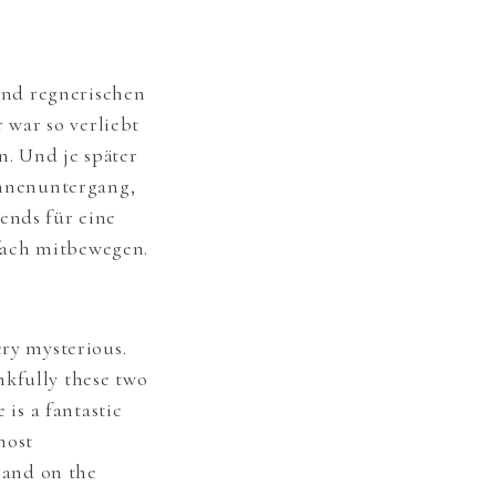
und regnerischen
r war so verliebt
n. Und je später
onnenuntergang,
ends für eine
fach mitbewegen.
ery mysterious.
nkfully these two
 is a fantastic
most
t and on the