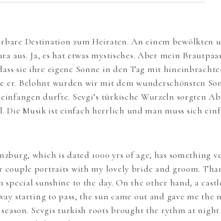
erbare Destination zum Heiraten. An einem bewölkten 
Aura aus. Ja, es hat etwas mystisches. Aber mein Brautpaa
ass sie ihre eigene Sonne in den Tag mit hineinbrachte
de er. Belohnt wurden wir mit dem wunderschönsten S
 einfangen durfte. Sevgi’s türkische Wurzeln sorgten Ab
 Die Musik ist einfach herrlich und man muss sich ein
nzburg, which is dated 1000 yrs of age, has something v
r couple portraits with my lovely bride and groom. Tha
 special sunshine to the day. On the other hand, a castle
 way starting to pass, the sun came out and gave me the 
s season. Sevgis turkish roots brought the rythm at nigh