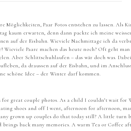
re Möglichkeiten, Paar Fotos entstehen zu lassen. Als K
ag kaum erwarten, denn dann packte ich meine weissen
en auf der Eisbahn. Wieviele Nachmittage ich da verb
ge! Wieviele Paare machen das heute noch? Oft geht man
len. Aber Schlittschuhlaufen – das wär doch was. Dabei
 aufleben, da draussen auf der Eisbahn, und im Anschlu
ine schöne Idee – der Winter darf kommen.
s for great couple photos. As a child I couldn’t wait fo
ating shoes and off I went, afternoon for afternoon, m
ny grown up couples do that today still? A little turn 
nd brings back many memories. A warm Tea or Coffee aft