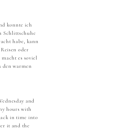
ind konnte ich
 Schlittschuhe
racht habe, kann
 Reisen oder
 macht es soviel
ss den warmen
r Wednesday and
any hours with
back in time into
er it and the