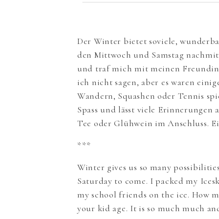
Der Winter bietet soviele, wunderba
den Mittwoch und Samstag nachmitt
und traf mich mit meinen Freundinn
ich nicht sagen, aber es waren eini
Wandern, Squashen oder Tennis spie
Spass und lässt viele Erinnerungen
Tee oder Glühwein im Anschluss. E
***
Winter gives us so many possibilitie
Saturday to come. I packed my Icesk
my school friends on the ice. How ma
your kid age. It is so much much a