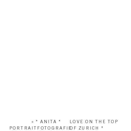
«
* ANITA *
LOVE ON THE TOP
PORTRAITFOTOGRAFIE
OF ZURICH *